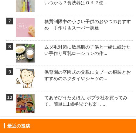
いつから？食洗器はＯＫ？使...
糖質制限中の小さい子供のおやつのおすす
め 手作り＆スーパー調達
ムダ毛対策に敏感肌の子供と一緒に続けた
い手作り豆乳ローションの作...
保育園の卒園式の父親にタブーの服装とお
すすめのネクタイやシャツの...
てあそびうたえほん ポプラ社を買ってみ
て。簡単に1歳半児でも楽し...
最近の投稿