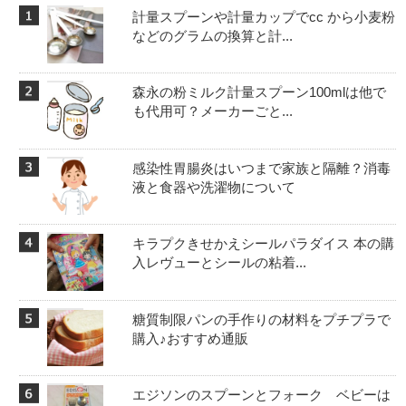
計量スプーンや計量カップでcc から小麦粉
などのグラムの換算と計...
森永の粉ミルク計量スプーン100mlは他で
も代用可？メーカーごと...
感染性胃腸炎はいつまで家族と隔離？消毒
液と食器や洗濯物について
キラプクきせかえシールパラダイス 本の購
入レヴューとシールの粘着...
糖質制限パンの手作りの材料をプチプラで
購入♪おすすめ通販
エジソンのスプーンとフォーク ベビーは