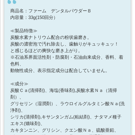
商品名：ファーム デンタルパウダーＢ
内容量：33g(150回分）
≪製品特徴≫
炭酸水素ナトリウム配合の粉状歯磨き。
炭酸の濃密泡で汚れ除去し、歯触りがキュッキュッ！
と感じるほどの爽快な磨き上がり。
※石油系界面活性剤・防腐剤・石油由来成分、香料、着
色料、
動物性成分、表示指定成分は配合していません。
≪成分≫
炭酸Ｃａ(清掃剤)、海塩(香味剤),炭酸水素Ｎａ（清掃
剤）、
グリセリン（湿潤剤）、ラウロイルグルタミン酸Ｎａ(洗
浄剤)、
シリカ(清掃剤),キサンタンガム(粘結剤)、ナタマメ種子
エキス(矯味剤)、
カキタンニン、グリシン、クエン酸Ｎａ、硫酸亜鉛、