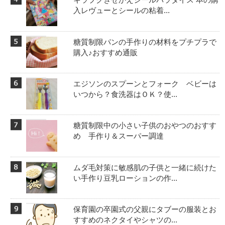
入レヴューとシールの粘着...
糖質制限パンの手作りの材料をプチプラで
購入♪おすすめ通販
エジソンのスプーンとフォーク ベビーは
いつから？食洗器はＯＫ？使...
糖質制限中の小さい子供のおやつのおすす
め 手作り＆スーパー調達
ムダ毛対策に敏感肌の子供と一緒に続けた
い手作り豆乳ローションの作...
保育園の卒園式の父親にタブーの服装とお
すすめのネクタイやシャツの...