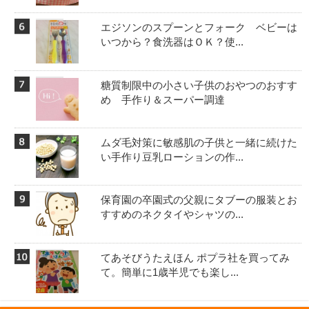
エジソンのスプーンとフォーク ベビーは
いつから？食洗器はＯＫ？使...
糖質制限中の小さい子供のおやつのおすす
め 手作り＆スーパー調達
ムダ毛対策に敏感肌の子供と一緒に続けた
い手作り豆乳ローションの作...
保育園の卒園式の父親にタブーの服装とお
すすめのネクタイやシャツの...
てあそびうたえほん ポプラ社を買ってみ
て。簡単に1歳半児でも楽し...